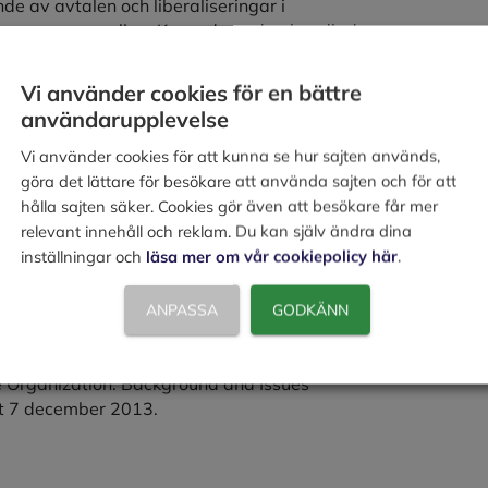
e av avtalen och liberaliseringar i
medlemmarna emellan. Kennedyrundan handlade
- respektive Uruguayrundan behandlades
Vi använder cookies för en bättre
användarupplevelse
Vi använder cookies för att kunna se hur sajten används,
göra det lättare för besökare att använda sajten och för att
st 2009-04-28.
hålla sajten säker. Cookies gör även att besökare får mer
ment : Marrakesh Agreement Establishing
relevant innehåll och reklam. Du kan själv ändra dina
inställningar och
läsa mer om vår cookiepolicy här
.
e Organization?, World Trade Organization
nnica.
ANPASSA
GODKÄNN
Members and Observers”. Läst 7
e Organization: Background and Issues”
äst 7 december 2013.