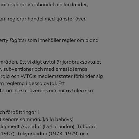
som reglerar varuhandel mellan länder,
som reglerar handel med tjänster över
erty Rights
) som innehåller regler om bland
mråden. Ett viktigt avtal är jordbruksavtalet
r, subventioner och medlemsstaternas
aterala och WTO:s medlemsstater förbinder sig
 reglerna i dessa avtal. Ett
rterna inte är överens om hur avtalen ska
h förbättringar i
t senare samman.[källa behövs]
elopment Agenda” (Doharundan). Tidigare
–1967), Tokyorundan (1973–1979) och