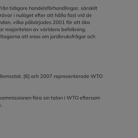
rån tidigare handelsförhandlingar, särskilt
ar i nuläget efter att hålla fast vid de
an, vilka påbörjades 2001 för att öka
rar majoriteten av världens befolkning.
ltagarna att enas om jordbruksfrågor och
dlemsstat.
[6]
och 2007 representerade WTO
kommissionen föra sin talan i WTO eftersom
.