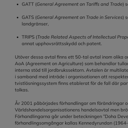
GATT (
General Agreement on Tariffs and Trade
) 
GATS (
General Agreement on Trade in Services
) 
landgränser,
TRIPS (
Trade Related Aspects of Intellectual Prop
annat upphovsrättsskydd och patent.
Utöver dessa avtal finns ett 50-tal avtal inom olika o
AoA (Agreement on Agriculture) som behandlar tulla
interna stöd till jordbrukssektorn. Avtalen är multil
i samband med inträde i organisationen att respektera
tvistlösningssystem finns etablerat för de fall där pa
tolkas.
År 2001 påbörjades förhandlingar om förändringar oc
Världshandelsorganisationens handelsavtal men brö
Förhandlingarna går under beteckningen ”Doha Dev
förhandlingsomgångar kallas Kennedyrundan (1964