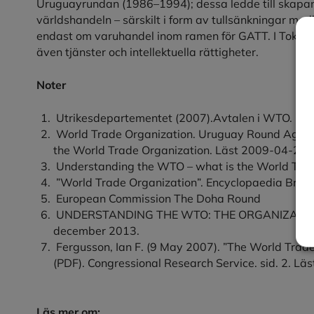
Uruguayrundan (1986–1994); dessa ledde till skapand
världshandeln – särskilt i form av tullsänkningar 
endast om varuhandel inom ramen för GATT. I Tokyo
även tjänster och intellektuella rättigheter.
Noter
Utrikesdepartementet (2007).Avtalen i WTO. Lä
World Trade Organization. Uruguay Round Agree
the World Trade Organization. Läst 2009-04-28.
Understanding the WTO – what is the World Trad
”World Trade Organization”. Encyclopaedia Brita
European Commission The Doha Round
UNDERSTANDING THE WTO: THE ORGANIZATION ”
december 2013.
Fergusson, Ian F. (9 May 2007). ”The World Trad
(PDF). Congressional Research Service. sid. 2. L
Läs mer om: