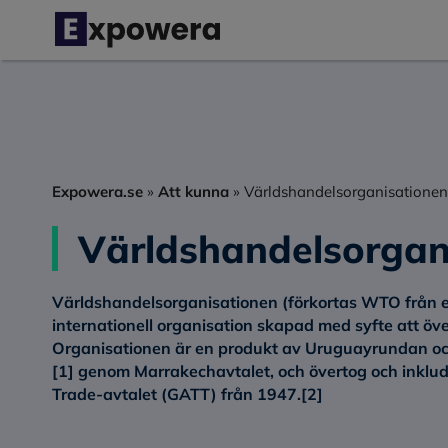
Hoppa
till
innehåll
Expowera.se
»
Att kunna
»
Världshandelsorganisation
Världshandelsorga
Världshandelsorganisationen
(förkortas
WTO
från 
internationell organisation skapad med syfte att öve
Organisationen är en produkt av Uruguayrundan och 
[1]
genom Marrakechavtalet, och övertog och inklud
Trade-avtalet (GATT) från 1947.
[2]