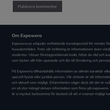
Om Expowera
Expowera.se erbjuder omfattande kunskapsstöd för mindre fö
huvudområden. Trots vår inriktning är informationen även värde
studenter. Utöver företagsrelaterad insikt, hittar du råd och 
som täcker allt från sparande och lån till försäkring och pensio
På Expowera tillhandahålls information av allmän karaktär vilken 
speciell fysisk eller juridisk person. Vår strävan är att informa
och aktuell som möjligt. Erfarenheten säger dock att det är svårt
en så stor mängd skriven information som finns på expowera.
är vi mycket tacksamma för besked så att vi snarast möjligt ka