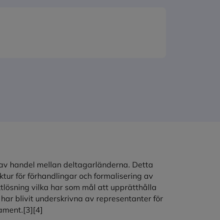
av handel mellan deltagarländerna. Detta
ktur för förhandlingar och formalisering av
lösning vilka har som mål att upprätthålla
ar blivit underskrivna av representanter för
ament.
[3][4]