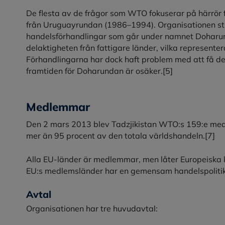
De flesta av de frågor som WTO fokuserar på härrör f
från Uruguayrundan (1986–1994). Organisationen sträv
handelsförhandlingar som går under namnet Doharund
delaktigheten från fattigare länder, vilka represente
Förhandlingarna har dock haft problem med att få de
framtiden för Doharundan är osäker.
[5]
Medlemmar
Den 2 mars 2013 blev Tadzjikistan WTO:s 159:e me
mer än 95 procent av den totala världshandeln.
[7]
Alla EU-länder är medlemmar, men låter Europeiska 
EU:s medlemsländer har en gemensam handelspolitik
Avtal
Organisationen har tre huvudavtal: