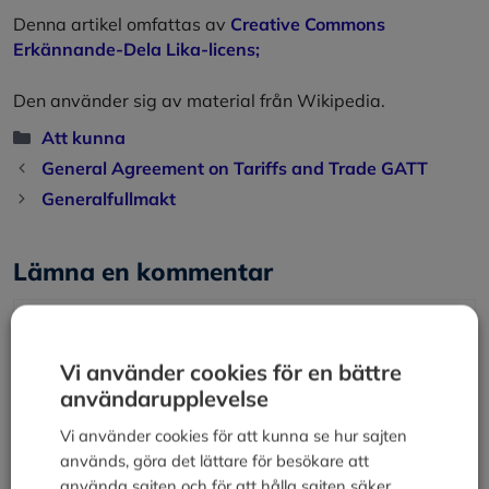
Denna artikel omfattas av
Creative Commons
Erkännande-Dela Lika-licens;
Den använder sig av material från Wikipedia.
Kategorier
Att kunna
General Agreement on Tariffs and Trade GATT
Generalfullmakt
Lämna en kommentar
Kommentar
Vi använder cookies för en bättre
användarupplevelse
Vi använder cookies för att kunna se hur sajten
används, göra det lättare för besökare att
använda sajten och för att hålla sajten säker.