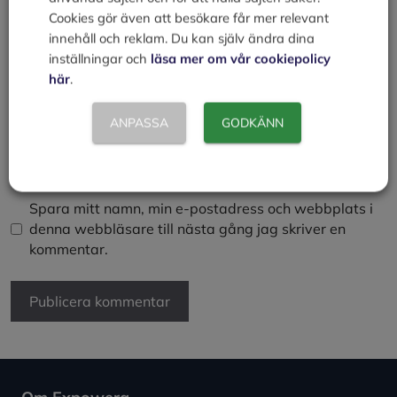
Cookies gör även att besökare får mer relevant
innehåll och reklam. Du kan själv ändra dina
Namn
inställningar och
läsa mer om vår cookiepolicy
här
.
E-
ANPASSA
GODKÄNN
post
Webbplats
Spara mitt namn, min e-postadress och webbplats i
denna webbläsare till nästa gång jag skriver en
kommentar.