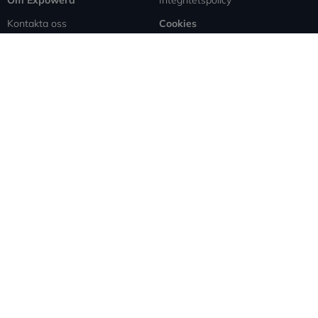
Om Expowera
Integritetspolicy
Kontakta oss
Cookies
Spridning
Ansvarsfriskrivning
Rapportera fel
Sitemap