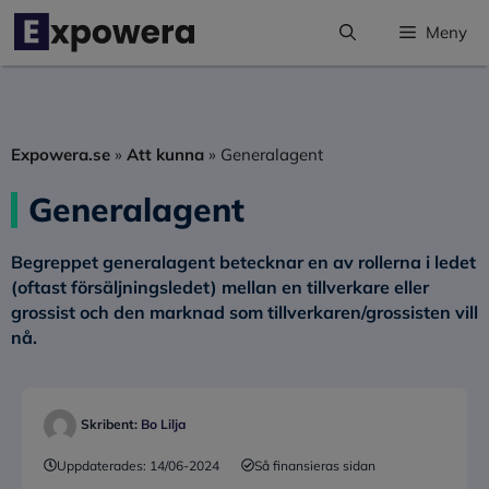
Hoppa
Meny
till
innehåll
Expowera.se
»
Att kunna
»
Generalagent
Generalagent
Begreppet
generalagent
betecknar en av rollerna i ledet
(oftast försäljningsledet) mellan en tillverkare eller
grossist och den marknad som tillverkaren/grossisten vill
nå.
Skribent:
Bo Lilja
Uppdaterades:
14/06-2024
Så finansieras sidan