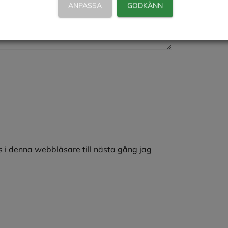
ANPASSA
GODKÄNN
 i denna webbläsare till nästa gång jag