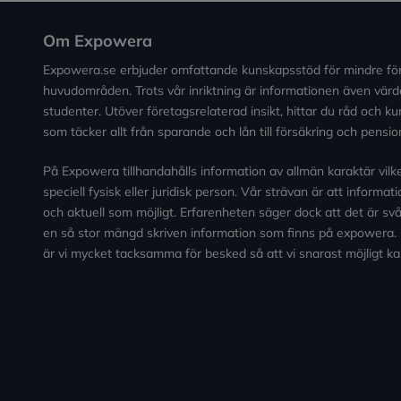
Om Expowera
Expowera.se erbjuder omfattande kunskapsstöd för mindre fö
huvudområden. Trots vår inriktning är informationen även värde
studenter. Utöver företagsrelaterad insikt, hittar du råd och 
som täcker allt från sparande och lån till försäkring och pensio
På Expowera tillhandahålls information av allmän karaktär vilken 
speciell fysisk eller juridisk person. Vår strävan är att informa
och aktuell som möjligt. Erfarenheten säger dock att det är svårt
en så stor mängd skriven information som finns på expowera.
är vi mycket tacksamma för besked så att vi snarast möjligt ka