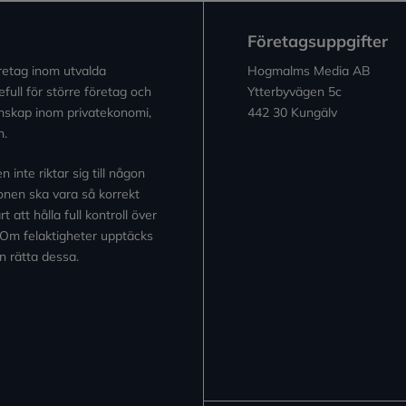
Företagsuppgifter
retag inom utvalda
Hogmalms Media AB
full för större företag och
Ytterbyvägen 5c
kunskap inom privatekonomi,
442 30 Kungälv
n.
inte riktar sig till någon
tionen ska vara så korrekt
 att hålla full kontroll över
 Om felaktigheter upptäcks
n rätta dessa.