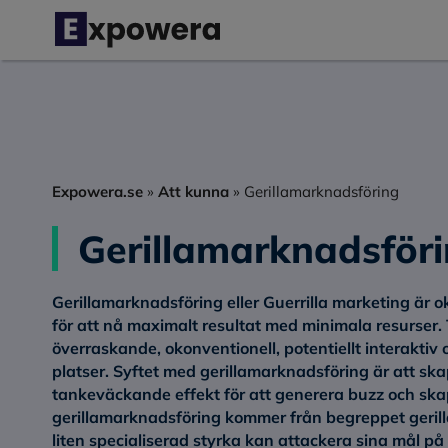
Hoppa
till
innehåll
Expowera.se
»
Att kunna
»
Gerillamarknadsföring
Gerillamarknadsför
Gerillamarknadsföring
eller
Guerrilla marketing
är o
för att nå maximalt resultat med minimala resurser.
överraskande, okonventionell, potentiellt interakti
platser. Syftet med gerillamarknadsföring är att s
tankeväckande effekt för att generera buzz och sk
gerillamarknadsföring kommer från begreppet gerill
liten specialiserad styrka kan attackera sina mål p