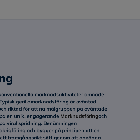
ing
konventionella marknadsaktiviteter ämnade
 Typisk gerillamarknadsföring är oväntad,
v och riktad för att nå målgruppen på oväntade
kapa en unik, engagerande
Marknadsföring
och
apa viral spridning. Benämningen
akrigföring och bygger på principen att en
å ett framgångsrikt sätt genom att använda