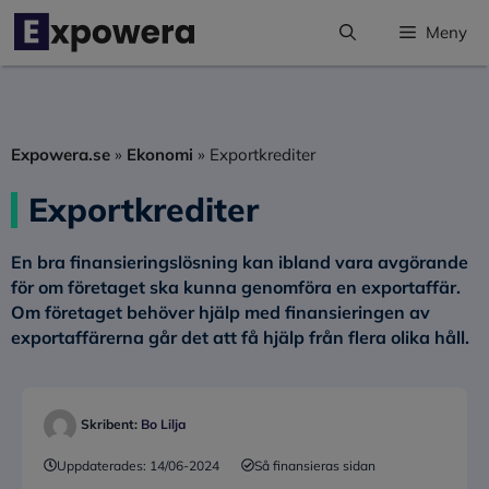
Hoppa
Meny
till
innehåll
Expowera.se
»
Ekonomi
»
Exportkrediter
Exportkrediter
En bra finansieringslösning kan ibland vara avgörande
för om företaget ska kunna genomföra en exportaffär.
Om företaget behöver hjälp med finansieringen av
exportaffärerna går det att få hjälp från flera olika håll.
Skribent:
Bo Lilja
Uppdaterades:
14/06-2024
Så finansieras sidan