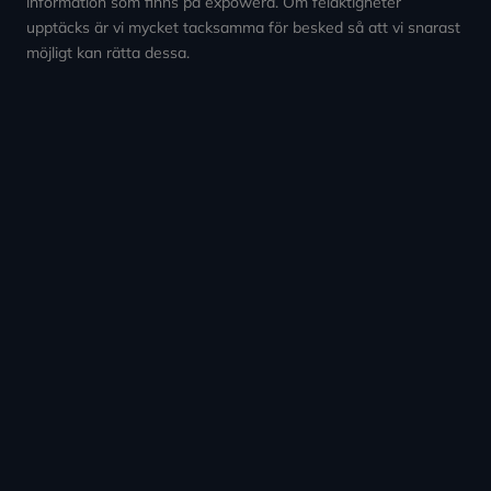
information som finns på expowera. Om felaktigheter
upptäcks är vi mycket tacksamma för besked så att vi snarast
möjligt kan rätta dessa.