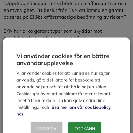
”Uppdraget innebär att vi både är en affärspartner och
en myndighet. Ett beslut från EKN att lämna en garanti
baseras på EKN:s affärsmässiga bedömning av risken.”
EKN har olika garantityper som skyddar mot
betalningsrisker i dina exportkrediter.
För export med kort kredittid, dvs högst ett år, finns
Vi använder cookies för en bättre
garanti för kundfordringar, kredittid högst 12
användarupplevelse
månader.
För exportaffärer där kredittiden är över ett år finns
Vi använder cookies för att kunna se hur sajten
garanti för fordringsförlust, lång kredittid.
används, göra det lättare för besökare att
Garantin för tillverknings- och fordringsförlust täcker
använda sajten och för att hålla sajten säker.
även dina upparbetade kostnader, som du på grund
Cookies gör även att besökare får mer relevant
av att köparen bryter avtalet, inte kan fakturera.
innehåll och reklam. Du kan själv ändra dina
inställningar och
läsa mer om vår cookiepolicy
Mer information finns hos:
här
.
EKN, Exportkreditnämnden
ANPASSA
GODKÄNN