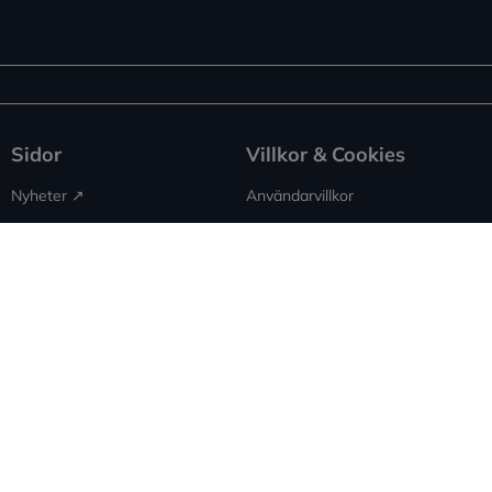
Sidor
Villkor & Cookies
Nyheter ↗︎
Användarvillkor
Om Expowera
Integritetspolicy
Kontakta oss
Cookies
Spridning
Ansvarsfriskrivning
Rapportera fel
Sitemap