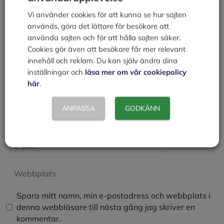
Vi använder cookies för att kunna se hur sajten
används, göra det lättare för besökare att
använda sajten och för att hålla sajten säker.
Cookies gör även att besökare får mer relevant
innehåll och reklam. Du kan själv ändra dina
inställningar och
läsa mer om vår cookiepolicy
här
.
ANPASSA
GODKÄNN
Namn
E-
post
Webbplats
Spara mitt namn, min e-postadress och webbplats i
denna webbläsare till nästa gång jag skriver en
kommentar.