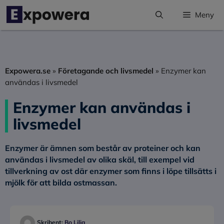
Hoppa
Meny
till
innehåll
Expowera.se
»
Företagande och livsmedel
»
Enzymer kan
användas i livsmedel
Enzymer kan användas i
livsmedel
Enzymer är ämnen som består av proteiner och kan
användas i livsmedel av olika skäl, till exempel vid
tillverkning av ost där enzymer som finns i löpe tillsätts i
mjölk för att bilda ostmassan.
Skribent:
Bo Lilja