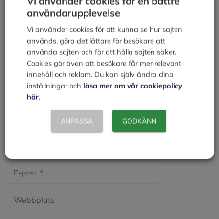
Vi använder cookies för en bättre
Lämna en kommentar
användarupplevelse
Kommentar
Vi använder cookies för att kunna se hur sajten
används, göra det lättare för besökare att
använda sajten och för att hålla sajten säker.
Cookies gör även att besökare får mer relevant
innehåll och reklam. Du kan själv ändra dina
inställningar och
läsa mer om vår cookiepolicy
här
.
ANPASSA
GODKÄNN
Namn
E-
post
Webbplats