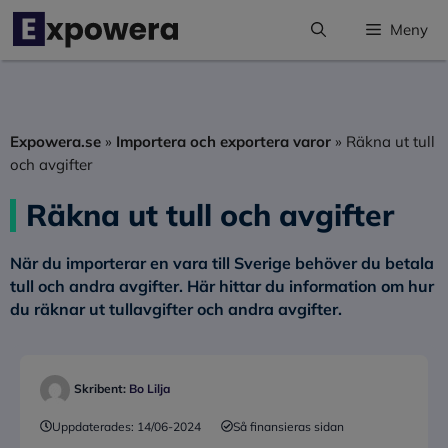
Hoppa
Meny
till
innehåll
Expowera.se
»
Importera och exportera varor
»
Räkna ut tull
och avgifter
Räkna ut tull och avgifter
När du importerar en vara till Sverige behöver du betala
tull och andra avgifter. Här hittar du information om hur
du räknar ut tullavgifter och andra avgifter.
Skribent:
Bo Lilja
Uppdaterades:
14/06-2024
Så finansieras sidan