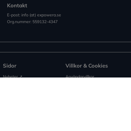
Kontakt
E-post: info (at) expowera.se
Org.nummer: 559132-4347
Sidor
Villkor & Cookies
Nyheter ↗︎
Användarvillkor
Om Expowera
Integritetspolicy
Kontakta oss
Cookies
Spridning
Ansvarsfriskrivning
Rapportera fel
Sitemap