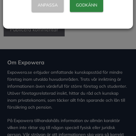
denna webbläsare till nästa gång jag skriver en
ANPASSA
GODKÄNN
kommentar.
Om Expowera
Expowera.se erbjuder omfattande kunskapsstöd för mindre
företag inom utvalda huvudområden. Trots vår inriktning är
informationen även värdefull för större företag och studenter.
Utöver företagsrelaterad insikt, hittar du råd och kunskap
inom privatekonomi, som täcker allt från sparande och lån till
försäkring och pension.
På Expowera tillhandahålls information av allmän karaktär
vilken inte riktar sig till någon speciell fysisk eller juridisk
person. Vår strävan är att informationen ska vara så korrekt