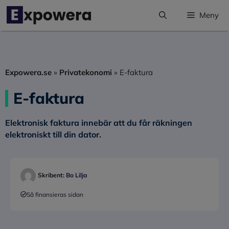
Hoppa
Meny
till
innehåll
Expowera.se
»
Privatekonomi
»
E-faktura
E-faktura
Elektronisk faktura innebär att du får räkningen
elektroniskt till din dator.
Skribent:
Bo Lilja
Så finansieras sidan