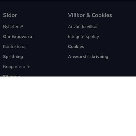
Sidor
Villkor & Cookies
Nyheter ↗︎
Användarvillkor
Om Expowera
Integritetspolicy
Kontakta oss
Cookies
Spridning
Ansvarsfriskrivning
Rapportera fel
Sitemap