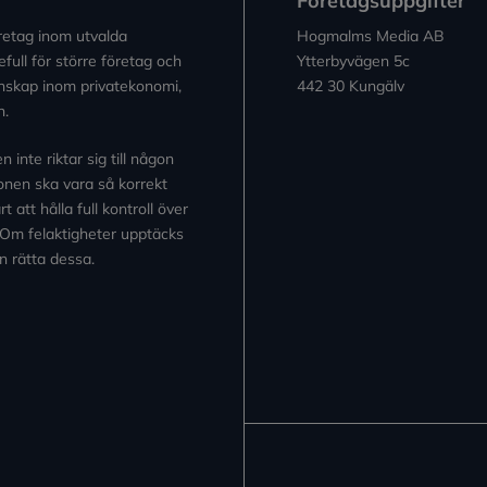
Företagsuppgifter
retag inom utvalda
Hogmalms Media AB
full för större företag och
Ytterbyvägen 5c
kunskap inom privatekonomi,
442 30 Kungälv
n.
inte riktar sig till någon
tionen ska vara så korrekt
 att hålla full kontroll över
 Om felaktigheter upptäcks
n rätta dessa.