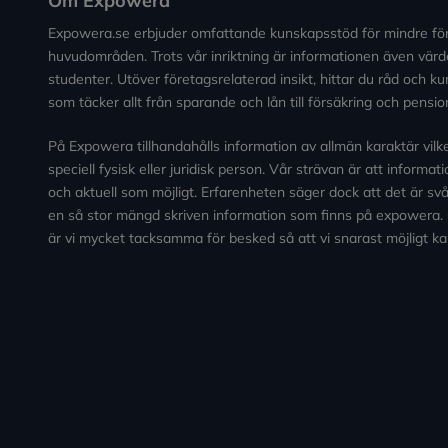
Om Expowera
Expowera.se erbjuder omfattande kunskapsstöd för mindre fö
huvudområden. Trots vår inriktning är informationen även värde
studenter. Utöver företagsrelaterad insikt, hittar du råd och 
som täcker allt från sparande och lån till försäkring och pensio
På Expowera tillhandahålls information av allmän karaktär vilken 
speciell fysisk eller juridisk person. Vår strävan är att informa
och aktuell som möjligt. Erfarenheten säger dock att det är svårt
en så stor mängd skriven information som finns på expowera.
är vi mycket tacksamma för besked så att vi snarast möjligt ka