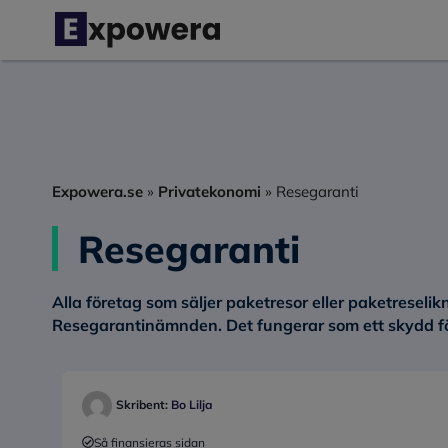
Hoppa
till
innehåll
Expowera.se
»
Privatekonomi
»
Resegaranti
Resegaranti
Alla företag som säljer paketresor eller paketreselik
Resegarantinämnden. Det fungerar som ett skydd för d
Skribent:
Bo Lilja
Så finansieras sidan