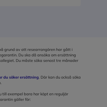
 på grund av att researrangören har gått i
segarantin. Du ska då ansöka om ersättning
llegiet. Du måste söka senast tre månader
 du söker ersättning
. Där kan du också söka
.
u till exempel bara har köpt en reguljär
rantin gäller för: