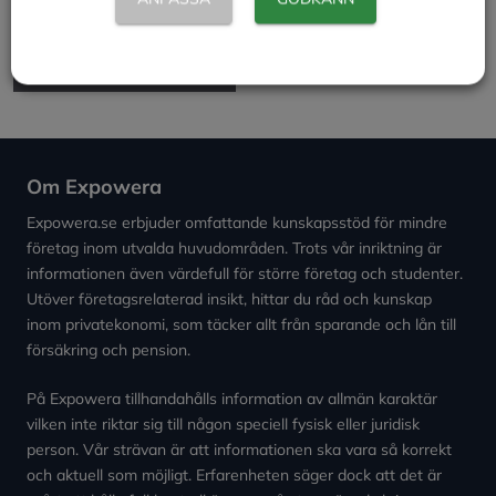
kommentar.
Om Expowera
Expowera.se erbjuder omfattande kunskapsstöd för mindre
företag inom utvalda huvudområden. Trots vår inriktning är
informationen även värdefull för större företag och studenter.
Utöver företagsrelaterad insikt, hittar du råd och kunskap
inom privatekonomi, som täcker allt från sparande och lån till
försäkring och pension.
På Expowera tillhandahålls information av allmän karaktär
vilken inte riktar sig till någon speciell fysisk eller juridisk
person. Vår strävan är att informationen ska vara så korrekt
och aktuell som möjligt. Erfarenheten säger dock att det är