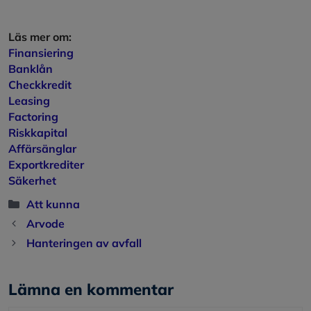
Läs mer om:
Finansiering
Banklån
Checkkredit
Leasing
Factoring
Riskkapital
Affärsänglar
Exportkrediter
Säkerhet
Kategorier
Att kunna
Arvode
Hanteringen av avfall
Lämna en kommentar