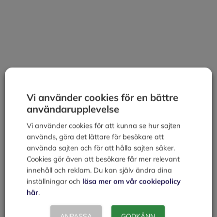
Kommentar
Vi använder cookies för en bättre
användarupplevelse
Namn
Vi använder cookies för att kunna se hur sajten
används, göra det lättare för besökare att
E-
använda sajten och för att hålla sajten säker.
post
Cookies gör även att besökare får mer relevant
Webbplats
innehåll och reklam. Du kan själv ändra dina
inställningar och
läsa mer om vår cookiepolicy
här
.
Spara mitt namn, min e-postadress och webbplats i
denna webbläsare till nästa gång jag skriver en
ANPASSA
GODKÄNN