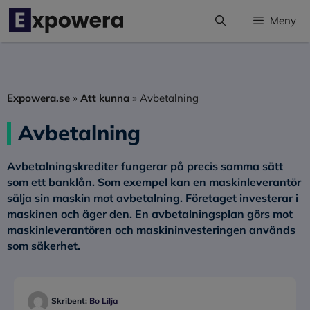
Hoppa
Meny
till
innehåll
Expowera.se
»
Att kunna
»
Avbetalning
Avbetalning
Avbetalningskrediter
fungerar på precis samma sätt
som ett banklån. Som exempel kan en maskinleverantör
sälja sin maskin mot avbetalning. Företaget investerar i
maskinen och äger den. En avbetalningsplan görs mot
maskinleverantören och maskininvesteringen används
som säkerhet.
Skribent:
Bo Lilja