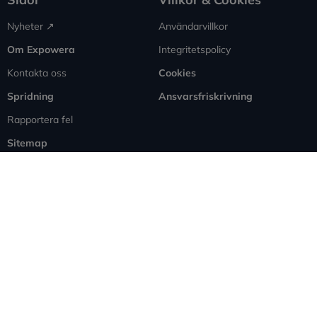
Nyheter ↗︎
Användarvillkor
Om Expowera
Integritetspolicy
Kontakta oss
Cookies
Spridning
Ansvarsfriskrivning
Rapportera fel
Sitemap