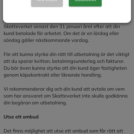
Att tänka på när du begär utbetalning
Din begäran om utbetalning ska ha kommit in till
Skatteverket senast den 31 januari året efter att din
kund betalade för arbetet. Om det är en lördag eller
söndag gäller nästkommande vardag.
För att kunna styrka din rätt till utbetalning är det viktigt
att du sparar kvitton, betalningsunderlag och fakturor.
Du bör även kunna styrka att din kund äger fastigheten
genom köpekontrakt eller liknande handling.
Vi rekommenderar dig och din kund att avtala om vem
som har ansvaret om Skatteverket inte skulle godkänna
din begäran om utbetalning.
Utse ett ombud
Det finns möjlighet att utse ett ombud som får rätt att