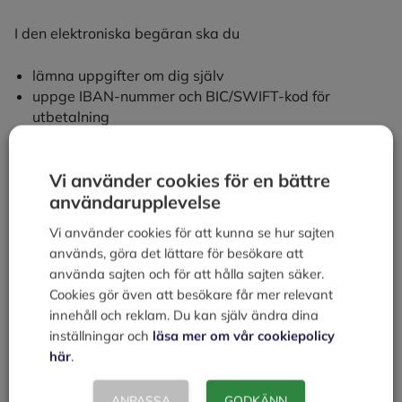
I den elektroniska begäran ska du
lämna uppgifter om dig själv
uppge IBAN-nummer och BIC/SWIFT-kod för
utbetalning
lämna uppgifter om arbetets art, antal faktiskt
arbetade timmar, materialkostnad samt övriga
Vi använder cookies för en bättre
kostnader
uppge begärt belopp i svenska kronor
användarupplevelse
lämna uppgifter om kunden samt fastigheten där
Vi använder cookies för att kunna se hur sajten
arbetet utförts.
används, göra det lättare för besökare att
använda sajten och för att hålla sajten säker.
Tänk på att det belopp du begär kan skilja sig från det
Cookies gör även att besökare får mer relevant
som betalas ut om det begärda beloppet anges i annan
innehåll och reklam. Du kan själv ändra dina
valuta än SEK och växelkursen vid kundens
inställningar och
läsa mer om vår cookiepolicy
betalningsdatum skiljer sig från växelkursen då
här
.
skatteverkets utbetalning når din bank.
ANPASSA
GODKÄNN