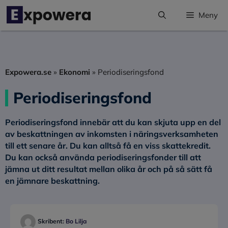
Hoppa
Meny
till
innehåll
Expowera.se
»
Ekonomi
»
Periodiseringsfond
Periodiseringsfond
Periodiseringsfond innebär att du kan skjuta upp en del
av beskattningen av inkomsten i näringsverksamheten
till ett senare år. Du kan alltså få en viss skattekredit.
Du kan också använda periodiseringsfonder till att
jämna ut ditt resultat mellan olika år och på så sätt få
en jämnare beskattning.
Skribent:
Bo Lilja