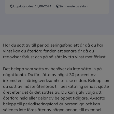
Uppdaterades:
14/06-2024
Så finansieras sidan
Har du satt av till periodiseringsfond ett år då du har
vinst kan du återföra fonden ett senare år då du
redovisar förlust och på så sätt kvitta vinst mot förlust.
Det belopp som satts av behöver du inte sätta in på
något konto. Du får sätta av högst 30 procent av
inkomsten i närings­verksamheten, se nedan. Belopp som
du satt av måste återföras till beskattning senast sjätte
året efter det år det sattes av. Du kan själv välja att
återföra hela eller delar av beloppet tidigare. Avsatta
belopp till periodiseringsfond är personliga och kan
således inte föras åter av någon annan, till exempel