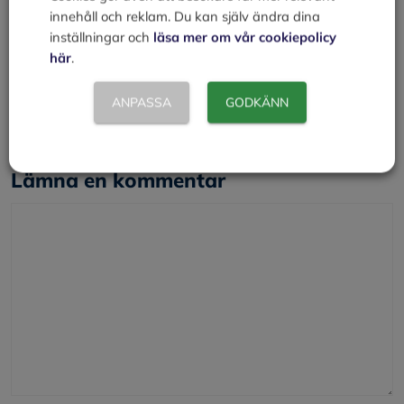
innehåll och reklam. Du kan själv ändra dina
Lön och egna uttag
inställningar och
läsa mer om vår cookiepolicy
Ackumulerad inkomst
här
.
Kategorier
Ekonomi
Varulager
ANPASSA
GODKÄNN
Expansionsfond
Lämna en kommentar
Kommentar